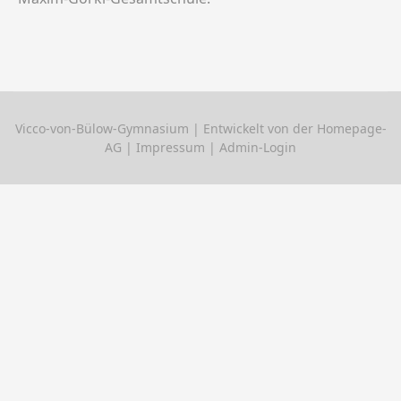
Vicco-von-Bülow-Gymnasium
| Entwickelt von der Homepage-
AG |
Impressum
|
Admin-Login